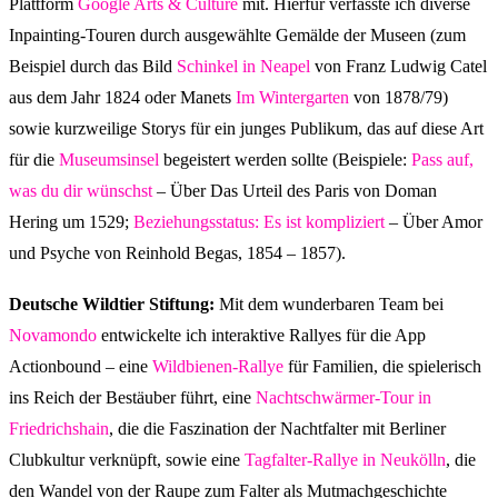
Plattform
Google Arts & Culture
mit. Hierfür verfasste ich diverse
Inpainting-Touren durch ausgewählte Gemälde der Museen (zum
Beispiel durch das Bild
Schinkel in Neapel
von Franz Ludwig Catel
aus dem Jahr 1824 oder Manets
Im Wintergarten
von 1878/79)
sowie kurzweilige Storys für ein junges Publikum, das auf diese Art
für die
Museumsinsel
begeistert werden sollte (Beispiele:
Pass auf,
was du dir wünschst
– Über Das Urteil des Paris von Doman
Hering um 1529;
Beziehungsstatus: Es ist kompliziert
– Über Amor
und Psyche von Reinhold Begas, 1854 – 1857).
Deutsche Wildtier Stiftung:
Mit dem wunderbaren Team bei
Novamondo
entwickelte ich interaktive Rallyes für die App
Actionbound – eine
Wildbienen-Rallye
für Familien, die spielerisch
ins Reich der Bestäuber führt, eine
Nachtschwärmer-Tour in
Friedrichshain
, die die Faszination der Nachtfalter mit Berliner
Clubkultur verknüpft, sowie eine
Tagfalter-Rallye in Neukölln
, die
den Wandel von der Raupe zum Falter als Mutmachgeschichte